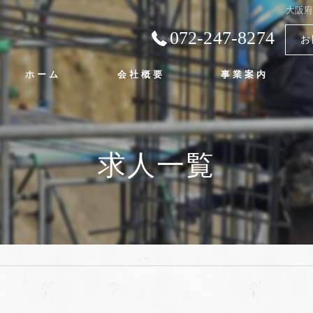
大阪
072-247-8274
お
ホーム
会社概要
事業案内
代表挨拶
ビジョン
求人一覧
求める人物像