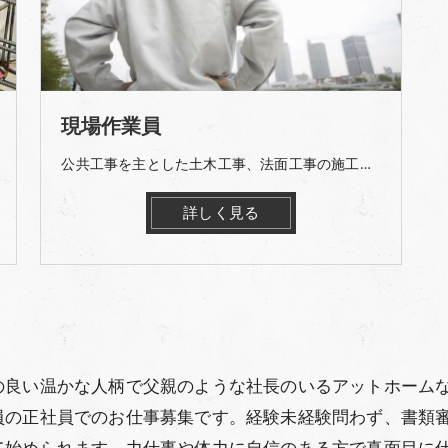
現場作業員
公共工事を主とした土木工事、法面工事の施工を行って頂きます。 ＜主な業務＞ ・金網の設置 ・鉄筋の組立て ・モルタル、コンクリートの吹き付け
詳しく見る
の良い温かな人柄で父親のような社長のいるアットホーム
員の正社員でのお仕事募集です。経験未経験問わず、書類審
て始められます。力仕事や体力に自信のある方で真面目に